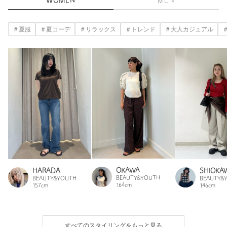
WOMEN
MEN
＃夏服
＃夏コーデ
＃リラックス
＃トレンド
＃大人カジュアル
OKAWA
HARADA
SHIOKA
BEAUTY&YOUTH
BEAUTY&YOUTH
BEAUTY&
164cm
157cm
146cm
すべてのスタイリングをもっと見る