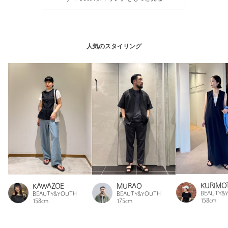
人気のスタイリング
KURIMO
KAWAZOE
MURAO
BEAUTY&
BEAUTY&YOUTH
BEAUTY&YOUTH
158cm
158cm
175cm