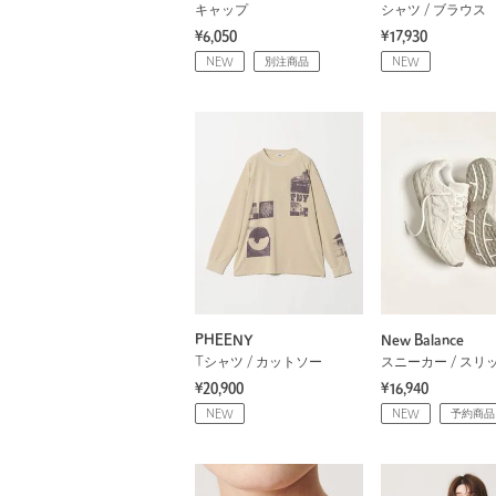
キャップ
シャツ / ブラウス
¥6,050
¥17,930
NEW
別注商品
NEW
PHEENY
New Balance
Tシャツ / カットソー
スニーカー / スリ
¥20,900
¥16,940
NEW
NEW
予約商品