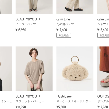
H
BEAUTY&YOUTH
calm Line
calm Li
イージーパンツ
その他パンツ
シャツ /
¥15,950
¥17,600
¥15,400
別注商品
別注商
H
BEAUTY&YOUTH
Hashibami
OOFO
タンクトップ / キャミソール
スウェット / パーカー
キーケース / キーホルダー
サンダル
¥11,990
¥5,500
¥12,980