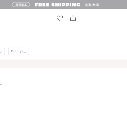
リ
#ベージュ
件