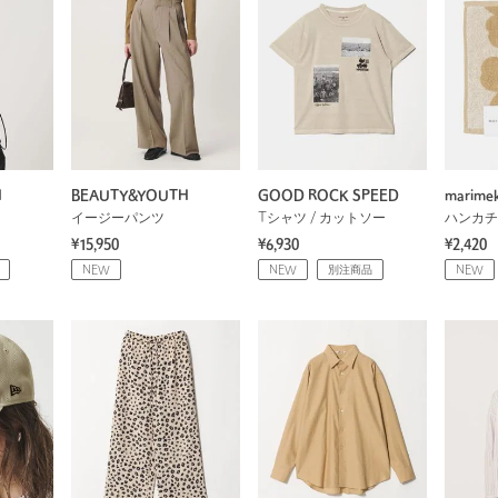
H
BEAUTY&YOUTH
GOOD ROCK SPEED
marime
イージーパンツ
Tシャツ / カットソー
ハンカチ
¥15,950
¥6,930
¥2,420
NEW
NEW
別注商品
NEW