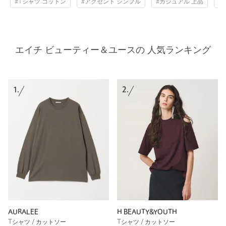
#Tシャツ コットン
#アクセント シンプル
#カジュアル 上品
#
エイチ ビューティー＆ユースの 人気ランキング
1.
2.
AURALEE
H BEAUTY&YOUTH
Tシャツ / カットソー
Tシャツ / カットソー