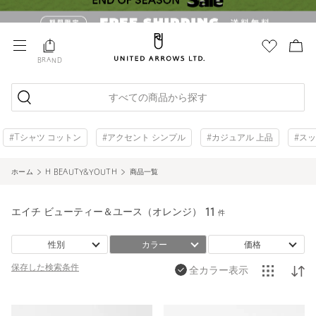
BRAND
すべての商品から探す
#Tシャツ コットン
#アクセント シンプル
#カジュアル 上品
#ス
ホーム
H BEAUTY&YOUTH
商品一覧
エイチ ビューティー＆ユース（オレンジ）
11
件
性別
カラー
価格
保存した
検索条件
全カラー表示