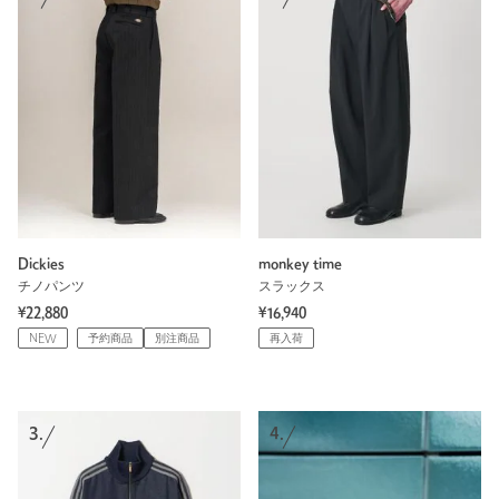
Dickies
monkey time
チノパンツ
スラックス
¥22,880
¥16,940
NEW
予約商品
別注商品
再入荷
3.
4.