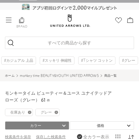
BRAND
すべての商品から探す
#カジュアル 上品
#スッキリ 伸縮性
#Tシャツ コットン
#グレー
ホーム
monkey time BEAUTY&YOUTH UNITED ARROWS
商品一覧
モンキータイム ビューティー＆ユース ユナイテッドア
ローズ（グレー）
61
件
在庫あり
グレー
カラー
価格
全カラー表示
検索条件を保存
保存した
検索条件