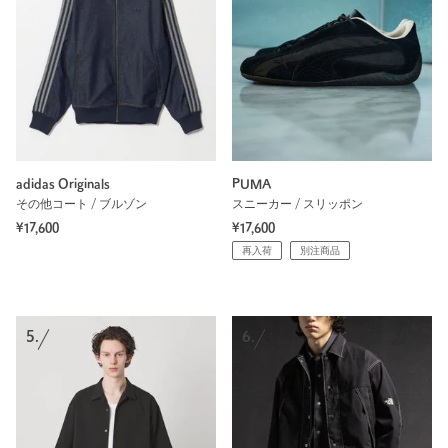
adidas Originals
PUMA
その他コート / ブルゾン
スニーカー / スリッポン
¥17,600
¥17,600
再入荷
別注商品
5.
6.