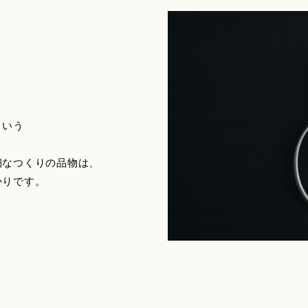
という
細なつくりの品物は、
かりです。