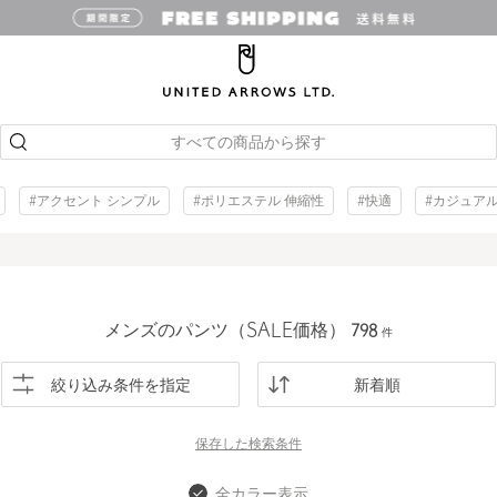
すべての商品から探す
#アクセント シンプル
#ポリエステル 伸縮性
#快適
#カジュア
メンズのパンツ（SALE価格）
798
件
絞り込み条件を指定
新着順
保存した
検索条件
全カラー表示