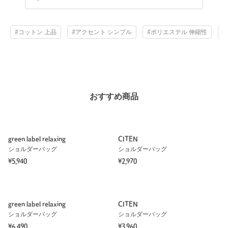
#コットン 上品
#アクセント シンプル
#ポリエステル 伸縮性
#
おすすめ商品
green label relaxing
CITEN
ショルダーバッグ
ショルダーバッグ
¥5,940
¥2,970
green label relaxing
CITEN
ショルダーバッグ
ショルダーバッグ
¥6,490
¥3,960