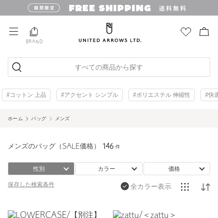
BRAND
すべての商品から探す
#コットン 上品
#アクセント シンプル
#ポリエステル 伸縮性
#快
ホーム
バッグ
メンズ
メンズのバッグ（SALE価格）
146
件
性別
カラー
価格
保存した
検索条件
全カラー表示