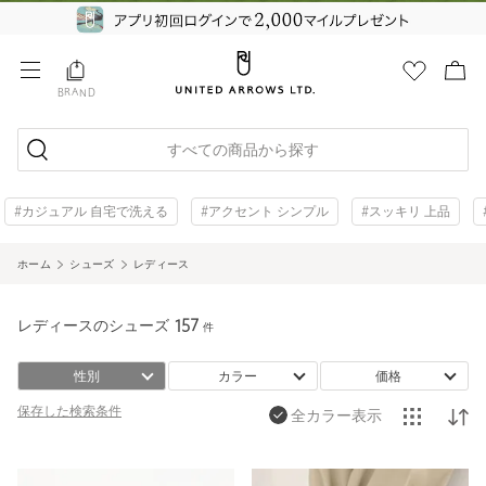
BRAND
すべての商品から探す
#カジュアル 自宅で洗える
#アクセント シンプル
#スッキリ 上品
ホーム
シューズ
レディース
レディースのシューズ
157
件
性別
カラー
価格
保存した
検索条件
全カラー表示