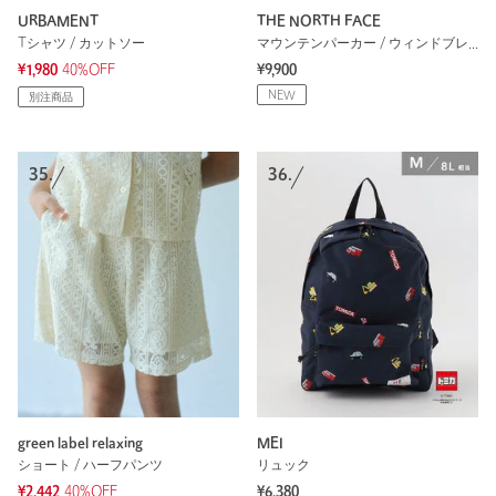
URBAMENT
THE NORTH FACE
Tシャツ / カットソー
マウンテンパーカー / ウィンドブレーカー
¥1,980
40%OFF
¥9,900
NEW
別注商品
35.
36.
green label relaxing
MEI
ショート / ハーフパンツ
リュック
¥2,442
40%OFF
¥6,380