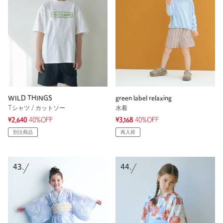
WILD THINGS
green label relaxing
Tシャツ / カットソー
水着
¥2,640
40%OFF
¥3,168
40%OFF
別注商品
再入荷
43.
44.