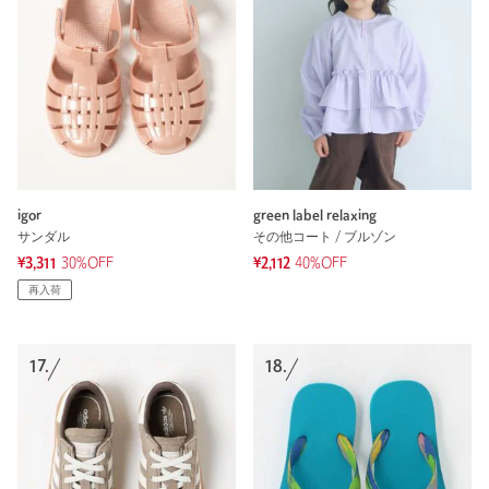
igor
green label relaxing
サンダル
その他コート / ブルゾン
¥3,311
30%OFF
¥2,112
40%OFF
再入荷
17.
18.