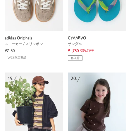
adidas Originals
CYAARVO
スニーカー / スリッポン
サンダル
¥7,150
¥1,750
30%OFF
WEB限定商品
再入荷
19.
20.