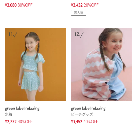
¥3,080
30%OFF
¥3,432
20%OFF
再入荷
11.
12.
green label relaxing
green label relaxing
水着
ビーチグッズ
¥2,772
40%OFF
¥1,452
40%OFF