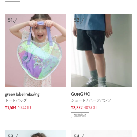
51.
52.
green label relaxing
GUNG HO
トートバッグ
ショート / ハーフパンツ
¥1,584
40%OFF
¥2,772
40%OFF
別注商品
53.
54.