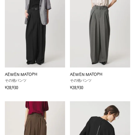
AEWEN MATOPH
AEWEN MATOPH
その他パンツ
その他パンツ
¥28,930
¥28,930