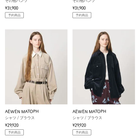
その他パンツ
その他パンツ
¥31,900
¥31,900
予約商品
予約商品
AEWEN MATOPH
AEWEN MATOPH
シャツ / ブラウス
シャツ / ブラウス
¥29,920
¥29,920
予約商品
予約商品