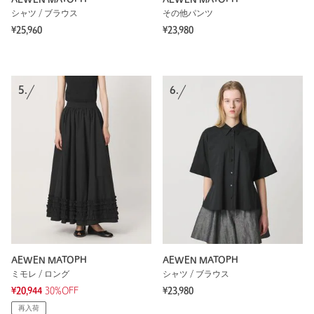
シャツ / ブラウス
その他パンツ
¥25,960
¥23,980
5.
6.
AEWEN MATOPH
AEWEN MATOPH
ミモレ / ロング
シャツ / ブラウス
¥20,944
30%OFF
¥23,980
再入荷