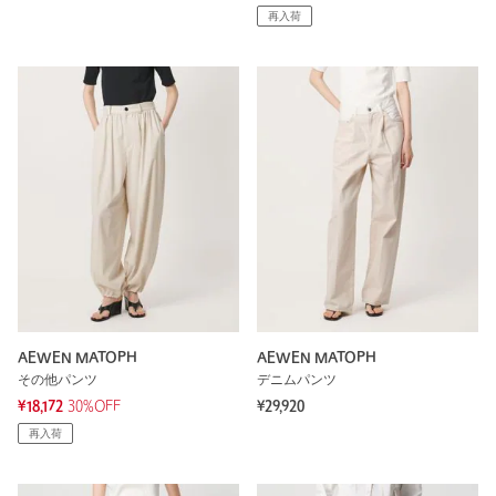
再入荷
AEWEN MATOPH
AEWEN MATOPH
その他パンツ
デニムパンツ
¥18,172
30%OFF
¥29,920
再入荷