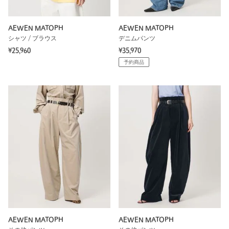
AEWEN MATOPH
AEWEN MATOPH
シャツ / ブラウス
デニムパンツ
¥25,960
¥35,970
予約商品
AEWEN MATOPH
AEWEN MATOPH