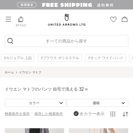
BRAND
すべての商品から探す
#カジュアル 上品
#ブラウス ポリエステル
#タック ワイドパンツ
ホーム
イウエン マトフ
イウエン マトフのパンツ 自宅で洗える
32
件
カラー
価格
全カラー表示
検索条件を保存
保存した
検索条件