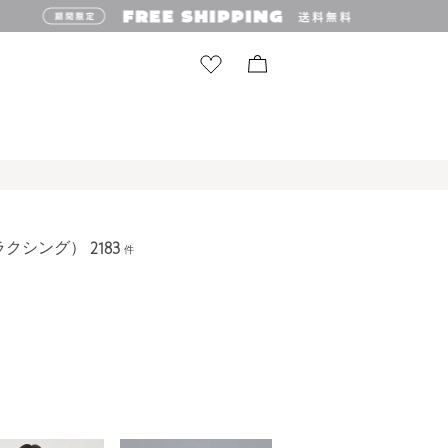
リラクシング）
2183
件