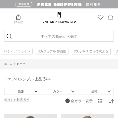
BRAND
すべての商品から探す
#Tシャツ コットン
#カジュアル 伸縮性
#スッキリ 自宅で洗える
ホーム
ロエフ
ロエフのシンプル 上品
34
件
性別
カラー
価格
保存した
検索条件
全カラー表示