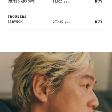
UNITED ARROWS
18,920 yen
BUY
TROUSERS
BERWICH
37,400 yen
BUY