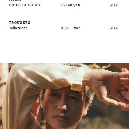
UNITED ARROWS
16,940 yen
BUY
TROUSERS
CellarDoor
35,200 yen
BUY