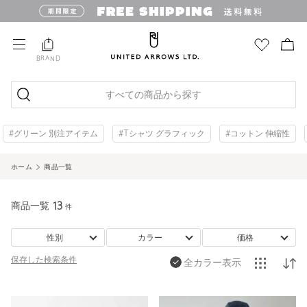
BRAND
すべての商品から探す
#グリーン 別注アイテム
#Tシャツ グラフィック
#コットン 伸縮性
ホーム
商品一覧
商品一覧
13
件
性別
カラー
価格
保存した
検索条件
全カラー表示