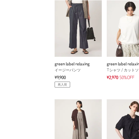
green label relaxing
green label relaxi
イージーパンツ
Tシャツ / カット
¥9,900
¥2,970
50%OFF
再入荷