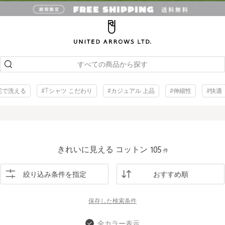
すべての商品から探す
宅で洗える
#Tシャツ こだわり
#カジュアル 上品
#伸縮性
#快適
きれいに見える コットン
105
件
絞り込み条件を指定
おすすめ順
保存した
検索条件
全カラー表示