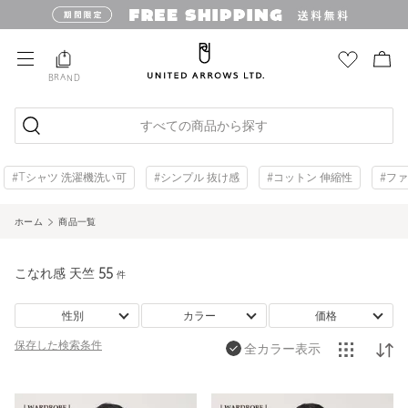
BRAND
すべての商品から探す
#Tシャツ 洗濯機洗い可
#シンプル 抜け感
#コットン 伸縮性
#フ
ホーム
商品一覧
こなれ感 天竺
55
件
性別
カラー
価格
保存した
検索条件
全カラー表示