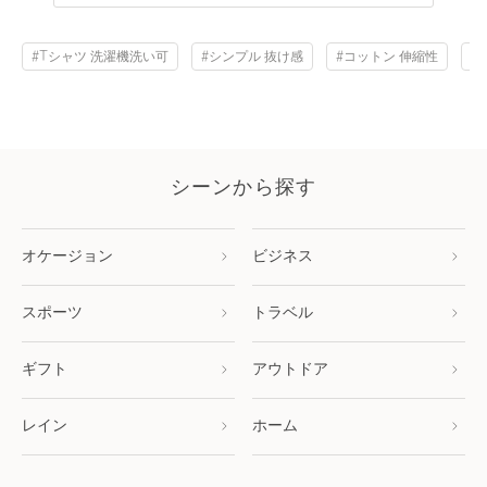
#Tシャツ 洗濯機洗い可
#シンプル 抜け感
#コットン 伸縮性
#
シーンから探す
オケージョン
ビジネス
スポーツ
トラベル
ギフト
アウトドア
レイン
ホーム