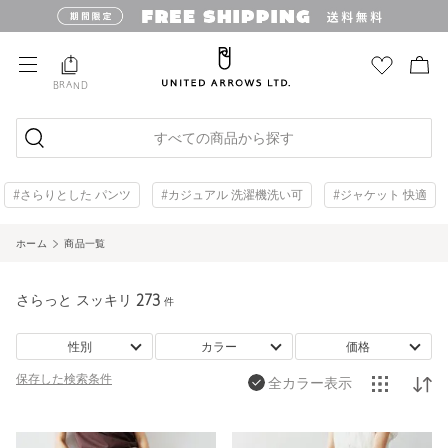
BRAND
すべての商品から探す
#さらりとした パンツ
#カジュアル 洗濯機洗い可
#ジャケット 快適
ホーム
商品一覧
さらっと スッキリ
273
件
性別
カラー
価格
保存した
検索条件
全カラー表示