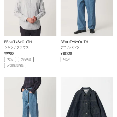
BEAUTY&YOUTH
BEAUTY&YOUTH
シャツ / ブラウス
デニムパンツ
¥9,900
¥18,920
NEW
予約商品
NEW
WEB限定商品