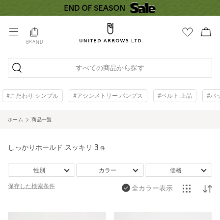
BRAND
すべての商品から探す
#こだわり シンプル
#アシンメトリー パンプス
#ベルト 上品
#バ
ホーム
商品一覧
しっかりホールド スッキリ
3
件
性別
カラー
価格
保存した
検索条件
全カラー表示