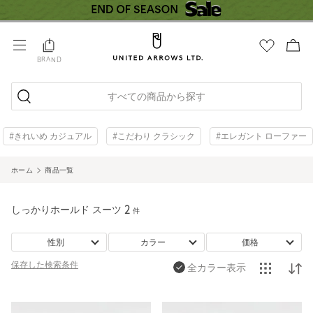
BRAND
すべての商品から探す
#きれいめ カジュアル
#こだわり クラシック
#エレガント ローファー
ホーム
商品一覧
しっかりホールド スーツ
2
件
性別
カラー
価格
保存した
検索条件
全カラー表示