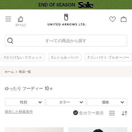
BRAND
すべての商品から探す
#さりげない スウェット
#ふくらみ パンツ
#コンパクト プルオーバー
ホーム
商品一覧
ゆったり フーディー
10
件
性別
カラー
価格
保存した
検索条件
全カラー表示