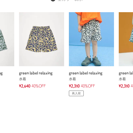
ng
green label relaxing
green label relaxing
green la
水着
水着
水着
¥2,640
40%OFF
¥2,310
40%OFF
¥2,310
4
再入荷