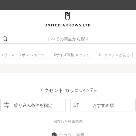
すべての商品から探す
#ウエストリボン ショーツ
#サイズ調整 メッシュ
#ニュアンスがある
アクセント カッコいい
7
件
絞り込み条件を指定
おすすめ順
保存した
検索条件
全カラー表示