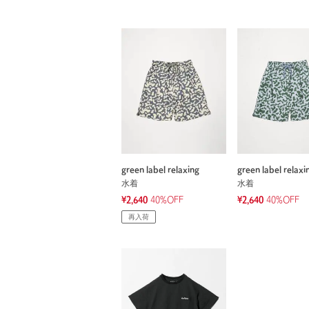
green label relaxing
green label relaxi
水着
水着
¥2,640
40%OFF
¥2,640
40%OFF
再入荷