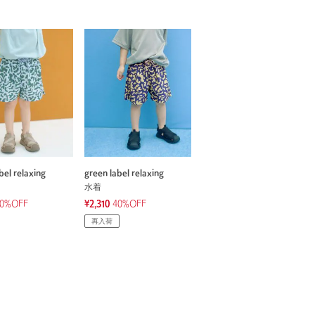
bel relaxing
green label relaxing
水着
0%OFF
¥2,310
40%OFF
再入荷