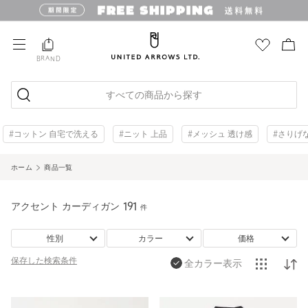
BRAND
すべての商品から探す
#コットン 自宅で洗える
#ニット 上品
#メッシュ 透け感
#さりげ
ホーム
商品一覧
アクセント カーディガン
191
件
性別
カラー
価格
保存した
検索条件
全カラー表示