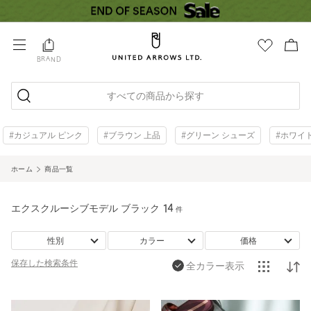
BRAND
すべての商品から探す
#カジュアル ピンク
#ブラウン 上品
#グリーン シューズ
#ホワイ
ホーム
商品一覧
エクスクルーシブモデル ブラック
14
件
性別
カラー
価格
保存した
検索条件
全カラー表示