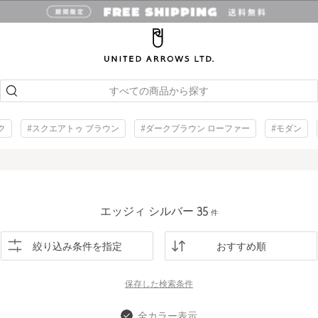
すべての商品から探す
ク
#スクエアトゥ ブラウン
#ダークブラウン ローファー
#モダン
エッジィ シルバー
35
件
絞り込み条件を指定
おすすめ順
保存した
検索条件
全カラー表示