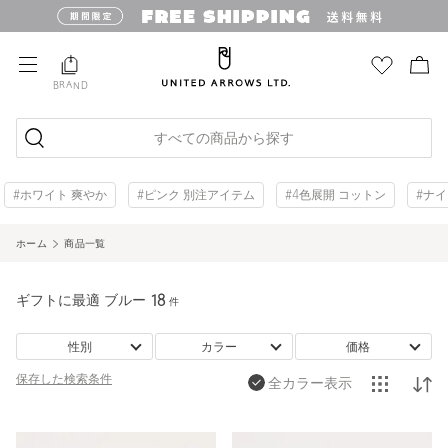
BRAND
すべての商品から探す
#ホワイト 爽やか
#ピンク 別注アイテム
#4色展開 コットン
#ナ
ホーム
商品一覧
ギフトに最適 ブルー
18
件
性別
カラー
価格
保存した
検索条件
全カラー表示