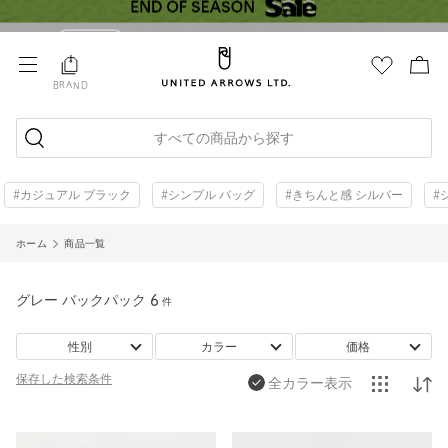
BRAND
すべての商品から探す
#カジュアル ブラック
#シンプル バッグ
#きちんと感 シルバー
#
ホーム
商品一覧
グレー バックパック
6
件
性別
カラー
価格
保存した
検索条件
全カラー表示