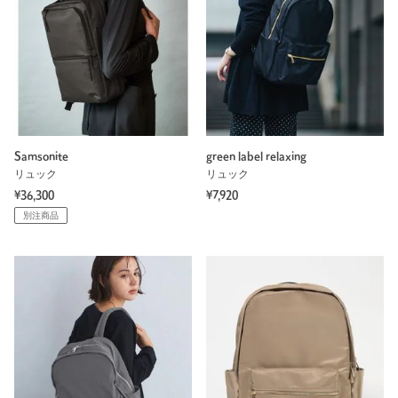
Samsonite
green label relaxing
リュック
リュック
¥36,300
¥7,920
別注商品