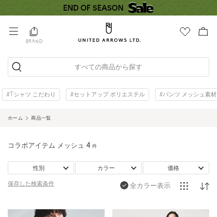
BRAND
すべての商品から探す
#Tシャツ こだわり
#セットアップ ポリエステル
#パンツ メッシュ素材
ホーム
商品一覧
コラボアイテム メッシュ
4
件
性別
カラー
価格
保存した
検索条件
全カラー表示