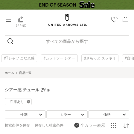
BRAND
すべての商品から探す
#Tシャツ こなれ感
#カットソー シアー
#さらっと スッキリ
#自
ホーム
商品一覧
シアー感 チュール
29
件
在庫あり
性別
カラー
価格
全カラー表示
検索条件を保存
保存した
検索条件