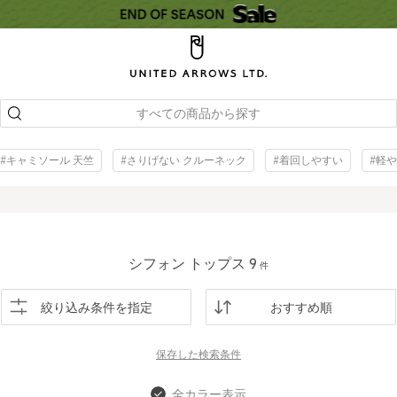
すべての商品から探す
#キャミソール 天竺
#さりげない クルーネック
#着回しやすい
#軽
シフォン トップス
9
件
絞り込み条件を指定
おすすめ順
保存した
検索条件
全カラー表示