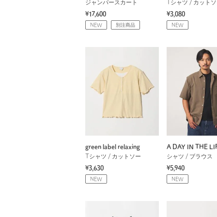
ジャンパースカート
Tシャツ / カット
¥17,600
¥3,080
NEW
別注商品
NEW
green label relaxing
A DAY IN THE LI
Tシャツ / カットソー
シャツ / ブラウス
¥3,630
¥5,940
NEW
NEW