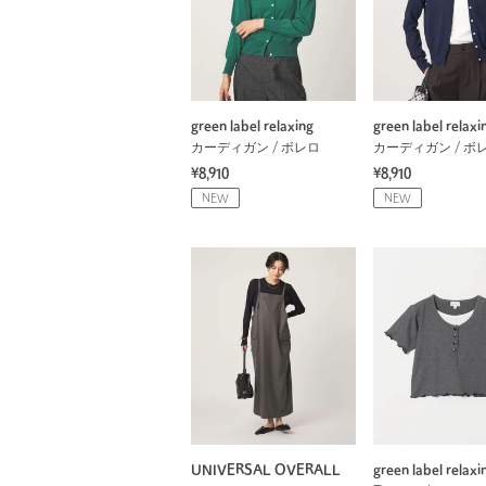
green label relaxing
green label relaxi
カーディガン / ボレロ
カーディガン / ボ
¥8,910
¥8,910
NEW
NEW
UNIVERSAL OVERALL
green label relaxi