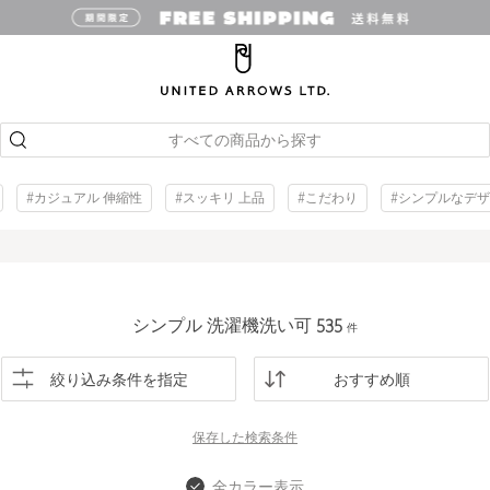
すべての商品から探す
#カジュアル 伸縮性
#スッキリ 上品
#こだわり
#シンプルなデ
シンプル 洗濯機洗い可
535
件
絞り込み条件を指定
おすすめ順
保存した
検索条件
全カラー表示