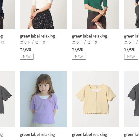
ng
green label relaxing
green label relaxing
green la
レロ
ニット / セーター
ニット / セーター
ニット /
¥7,920
¥7,920
¥7,920
NEW
NEW
NEW
ng
green label relaxing
green label relaxing
green la