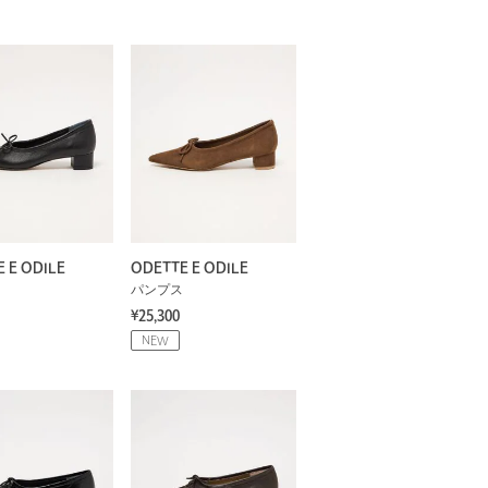
 E ODILE
ODETTE E ODILE
パンプス
¥25,300
NEW