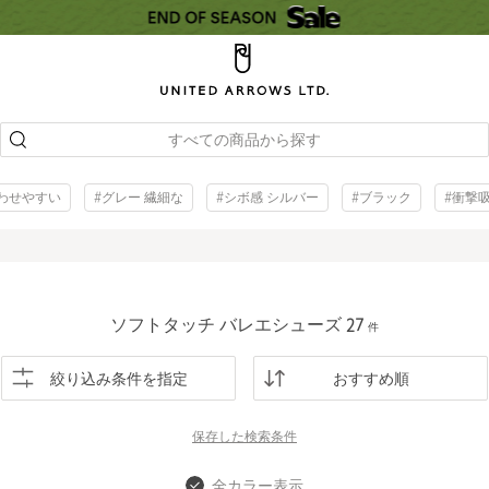
すべての商品から探す
合わせやすい
#グレー 繊細な
#シボ感 シルバー
#ブラック
#衝撃
ソフトタッチ バレエシューズ
27
件
絞り込み条件を指定
おすすめ順
保存した
検索条件
全カラー表示