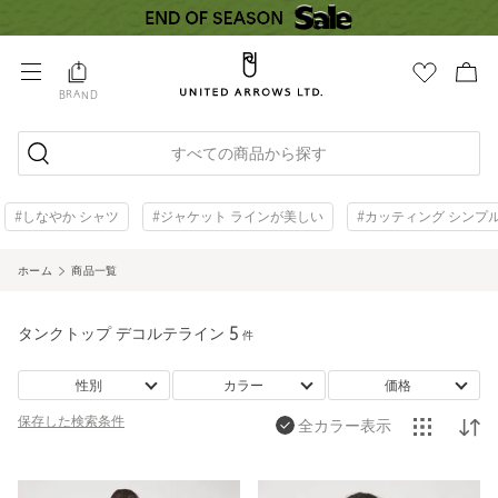
BRAND
すべての商品から探す
#しなやか シャツ
#ジャケット ラインが美しい
#カッティング シンプ
ホーム
商品一覧
タンクトップ デコルテライン
5
件
性別
カラー
価格
保存した
検索条件
全カラー表示