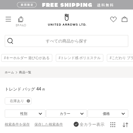
BRAND
すべての商品から探す
#キーホルダー 遊び心がある
#トレンド感 ポリエステル
#こだわり ブ
ホーム
商品一覧
トレンド バッグ
44
件
在庫あり
性別
カラー
価格
全カラー表示
検索条件を保存
保存した
検索条件