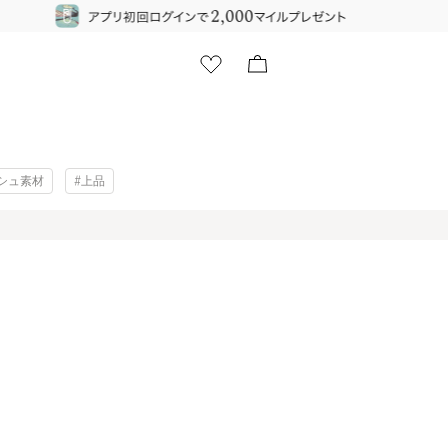
シュ素材
#上品