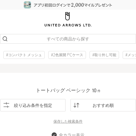
すべての商品から探す
#コンパクト メッシュ
#2色展開 PCケース
#取り外し可能
#メッ
トートバッグ ベーシック
10
件
絞り込み条件を指定
おすすめ順
保存した
検索条件
全カラー表示