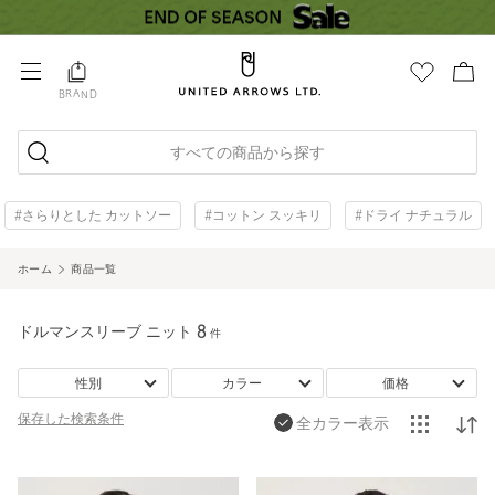
BRAND
すべての商品から探す
#さらりとした カットソー
#コットン スッキリ
#ドライ ナチュラル
ホーム
商品一覧
ドルマンスリーブ ニット
8
件
性別
カラー
価格
保存した
検索条件
全カラー表示