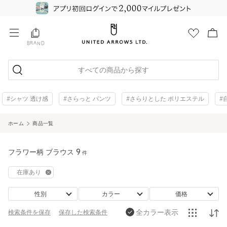
BRAND
すべての商品から探す
#シャツ 透け感
#さらっと パンツ
#さらりとした ポリエステル
#
ホーム
商品一覧
フラワー柄 ブラウス
9
件
在庫あり
性別
カラー
価格
全カラー表示
検索条件を保存
保存した
検索条件