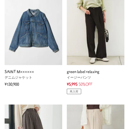
SAINT M××××××
green label relaxing
デニムジャケット
イージーパンツ
¥130,900
¥5,995
50%OFF
再入荷