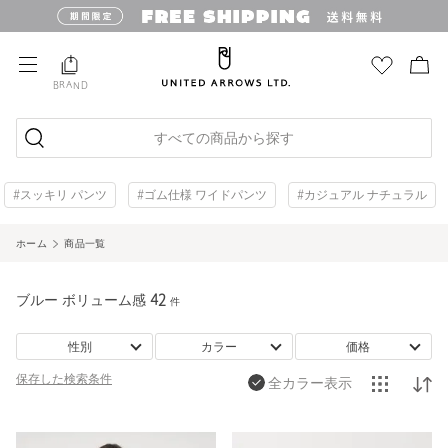
BRAND
すべての商品から探す
#スッキリ パンツ
#ゴム仕様 ワイドパンツ
#カジュアル ナチュラル
ホーム
商品一覧
ブルー ボリューム感
42
件
性別
カラー
価格
保存した
検索条件
全カラー表示