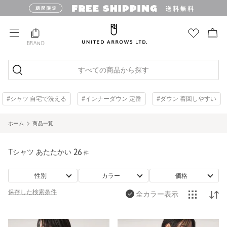
BRAND
すべての商品から探す
#シャツ 自宅で洗える
#インナーダウン 定番
#ダウン 着回しやすい
ホーム
商品一覧
Tシャツ あたたかい
26
件
性別
カラー
価格
保存した
検索条件
全カラー表示