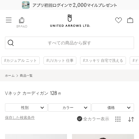
BRAND
すべての商品から探す
#カジュアル ニット
#UVカット 仕事
#スッキリ 自宅で洗える
#
ホーム
商品一覧
Vネック カーディガン
128
件
性別
カラー
価格
保存した
検索条件
全カラー表示