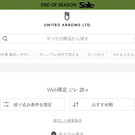
すべての商品から探す
#仕事 着回しやすい
#シンプル 自宅で洗える
#こだわり
#さまざまな
Web限定 ジレ
20
件
絞り込み条件を指定
おすすめ順
保存した
検索条件
全カラー表示