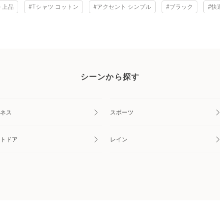
 上品
#Tシャツ コットン
#アクセント シンプル
#ブラック
#快
シーンから探す
ネス
スポーツ
トドア
レイン