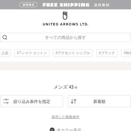
すべての商品から探す
 上品
#Tシャツ コットン
#アクセント シンプル
#ブラック
#快
メンズ
43
件
絞り込み条件を指定
新着順
保存した
検索条件
全カラー表示