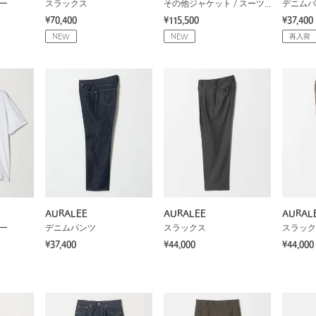
ソー
スラックス
その他ジャケット / スーツ / セットアップ
デニムパ
¥70,400
¥115,500
¥37,400
NEW
NEW
再入荷
AURALEE
AURALEE
AURAL
ソー
デニムパンツ
スラックス
スラック
¥37,400
¥44,000
¥44,000