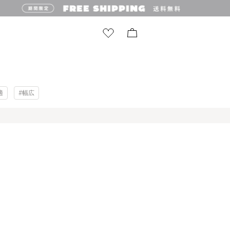
適
#幅広