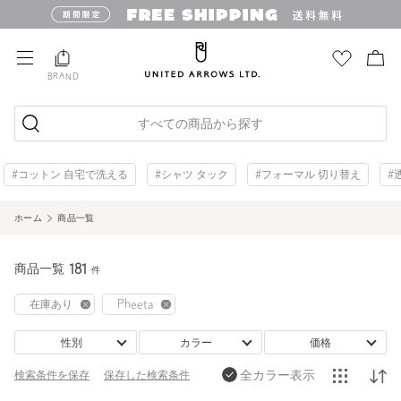
BRAND
すべての商品から探す
#コットン 自宅で洗える
#シャツ タック
#フォーマル 切り替え
#
ホーム
商品一覧
商品一覧
181
件
在庫あり
Pheeta
性別
カラー
価格
全カラー表示
検索条件を保存
保存した
検索条件