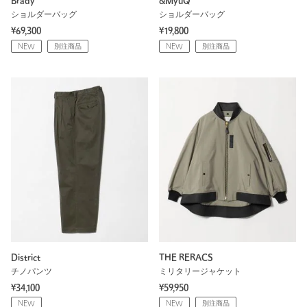
Brady
&MyuQ
ショルダーバッグ
ショルダーバッグ
¥69,300
¥19,800
NEW
別注商品
NEW
別注商品
District
THE RERACS
チノパンツ
ミリタリージャケット
¥34,100
¥59,950
NEW
NEW
別注商品