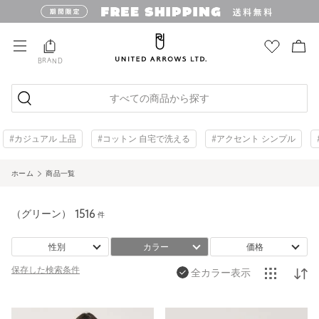
BRAND
すべての商品から探す
#カジュアル 上品
#コットン 自宅で洗える
#アクセント シンプル
ホーム
商品一覧
（グリーン）
1516
件
性別
カラー
価格
保存した
検索条件
全カラー表示