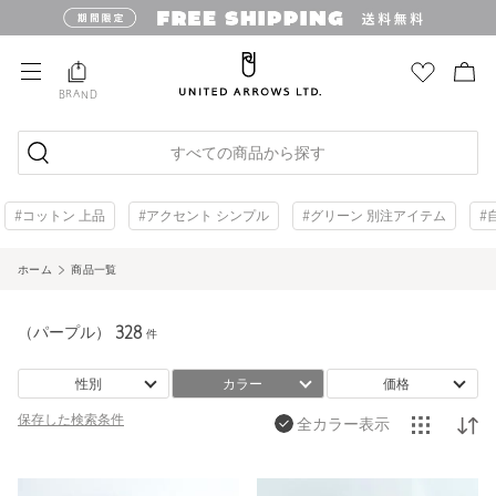
BRAND
すべての商品から探す
#コットン 上品
#アクセント シンプル
#グリーン 別注アイテム
#
ホーム
商品一覧
（パープル）
328
件
性別
カラー
価格
保存した
検索条件
全カラー表示