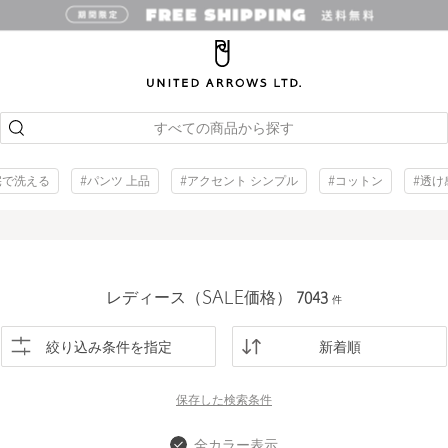
すべての商品から探す
宅で洗える
#パンツ 上品
#アクセント シンプル
#コットン
#透け
レディース（SALE価格）
7043
件
絞り込み条件を指定
新着順
保存した
検索条件
全カラー表示