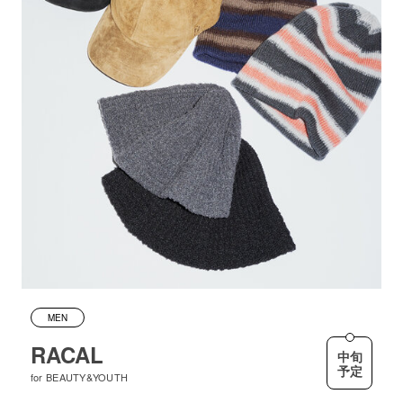
MEN
RACAL
中旬
予定
for BEAUTY&YOUTH