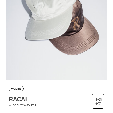
WOMEN
RACAL
上旬
予定
for BEAUTY&YOUTH