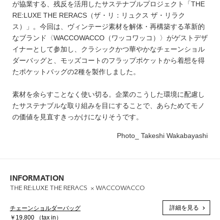
が協業する、残反を活用したサステナブルプロジェクト「THE
RE:LUXE THE RERACS（ザ・リ：リュクス ザ・リラク
ス）」。今回は、ヴィンテージ素材を解体・再構築する革新的
なブランド〈WACCOWACCO（ワッコワッコ）〉がゲストデザ
イナーとして参加し、クラシックかつ華やかなチェーンショル
ダーバッグと、モッズコートのフラップポケットから着想を得
たポケットバッグの2種を製作しました。
素材を余らすことなく使い切る。企業のこうした環境に配慮し
たサステナブルな取り組みを目にすることで、あらためてモノ
の価値を見直すきっかけになりそうです。
Photo_ Takeshi Wakabayashi
INFORMATION
THE RE:LUXE THE RERACS × WACCOWACCO
詳細を見る
チェーンショルダーバッグ
￥19,800 （tax in）