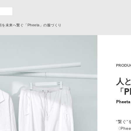
を未来へ繋ぐ「Pheeta」の服づくり
PRODU
人
「P
Pheeta
“繋ぐ
〈Phe