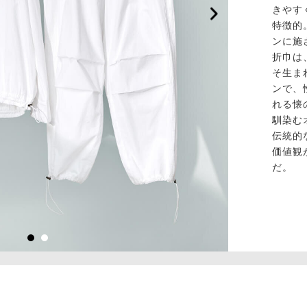
きやす
特徴的
ンに施
折巾は
そ生ま
ンで、
れる懐
馴染む
伝統的
価値観
だ。