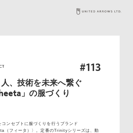
#113
CT
と人、技術を未来へ繋ぐ
heeta」の服づくり
”をコンセプトに服づくりを行うブランド
eta（フィータ）〉。定番のTrinityシリーズは、動