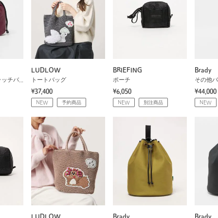
LUDLOW
BRIEFING
Brady
ハンドバッグ / クラッチバッグ
トートバッグ
ポーチ
その他バ
¥37,400
¥6,050
¥44,000
NEW
予約商品
NEW
別注商品
NEW
LUDLOW
Brady
Brady