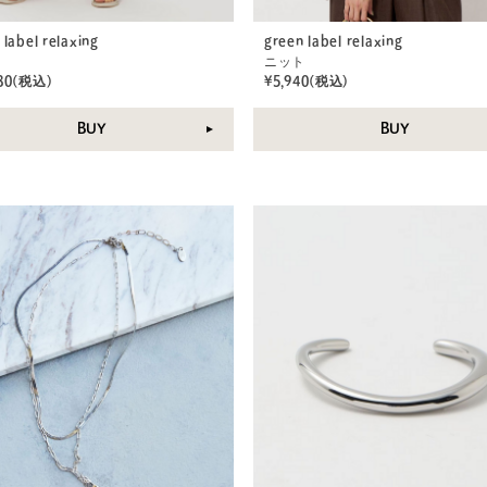
 label relaxing
green label relaxing
ツ
ニット
980(税込)
¥5,940(税込)
BUY
BUY