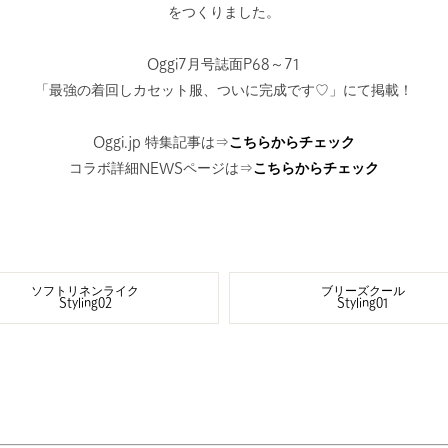
をつくりました。
Oggi7月号誌面P68～71
「最強の着回しカセット服、ついに完成です♡」にて掲載！
Oggi.jp 特集記事は⇒
こちらからチェック
コラボ詳細NEWSページは⇒
こちらからチェック
ソフトリネンライク
ブリーズクール
Styling02
Styling01